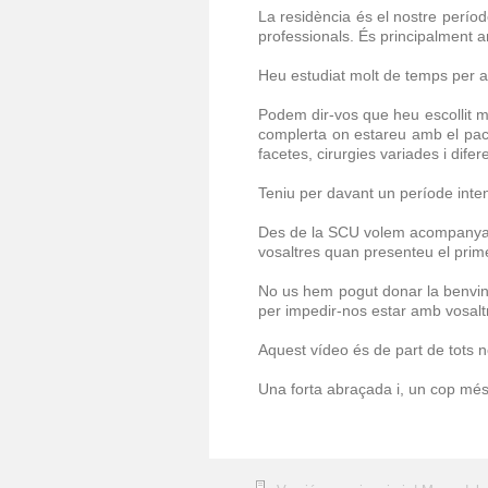
La residència és el nostre perío
professionals. És principalment 
Heu estudiat molt de temps per ar
Podem dir-vos que heu escollit mo
complerta on estareu amb el paci
facetes, cirurgies variades i difer
Teniu per davant un període inten
Des de la SCU volem acompany
vosaltres quan presenteu el prime
No us hem pogut donar la benvin
per impedir-nos estar amb vosal
Aquest vídeo és de part de tots n
Una forta abraçada i, un cop mé