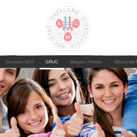
Seccions SCU
GRUC
Beques i Premis
Oficina del 