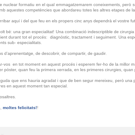
de nuclear formatiu en el qual emmagatzemarem coneixements, però sobre
amb aquestes competències que abordareu totes les altres etapes de la 
ribar aquí i del que feu en els propers cinc anys dependrà el vostre fut
lt bé: una gran especialitat! Una combinació indescriptible de cirurgia
ent durant tot el procés: diagnòstic, tractament i seguiment. Una e
ents sub- especialitats.
s d’aprenentatge, de descobrir, de compartir, de gaudir.
ar-vos
en tot moment
en aquest procés i esperem fer-ho de la millor
r pòster, quan feu la primera xerrada, en les primeres cirurgies, quan pu
guda que ens hauria agradat i que de ben segur mereixeu, però una p
tres en aquest moment tan especial.
osaltres.
s,
moltes felicitats!
!