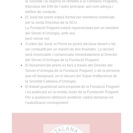
la Societat i la segona es remetrà a la Fundació Puigvert),
fotocòpia del DNI de l’autor principal, així com adreça i
telèfon de contacte.
El Jurat del premi estarà format per membres nomenats
per la Junta Directiva de la SCU.
La Fundació Puigvert estarà representada per un membre
del Servei d’Urologia, amb veu
però sense vot.
A criteri del Jurat, el Premi es podrà declarar desert o bé,
ser compartit per un màxim de dos finalistes. La decisió
serà irrevocable i comunicada immediatament al Director
del Servei d’Urologia de la Fundació Puigvert.
El lliurament del premi es farà a través del Director del
Servei d’Urologia de la Fundació Puigvert, o de la persona
que ell designarà, en el decurs del Sopar Institucional de
la Societat Catalana d’Urologia.
El treball guardonat serà propietat de la Fundació Puigvert
i es publicarà en la revista
Actas
de la Fundación Puigvert.
Per a qualsevol utilització posterior caldrà demanar-ne
l’autorització corresponent