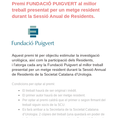
Premi FUNDACIÓ PUIGVERT al millor
treball presentat per un metge resident
durant la Sessió Anual de Residents.
Aquest premi té per objectiu estimular la investigació
urològica, així com la participació dels Residents,
i l'atorga cada any la Fundació Puigvert al millor treball
presentat per un metge resident durant la Sessió Annual
de Residents de la Societat Catalana d’Urologia.
Condicions per optar al premi:
El treball haurà de ser original i inèdit.
El primer autor haurà de ser metge resident.
Per optar al premi caldrá que el primer o segon firmant del
treball siguin socis de la SCU.
Es farà arribar a la Secretaria de la Societat Catalana
d’Urologia: 2 còpies del treball (una quedarà en poder de