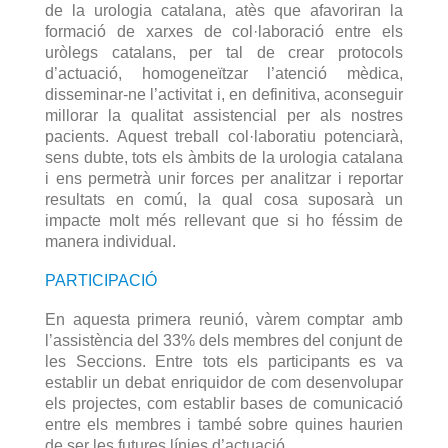
de la urologia catalana, atès que afavoriran la
formació de xarxes de col·laboració entre els
uròlegs catalans, per tal de crear protocols
d’actuació, homogeneïtzar l’atenció mèdica,
disseminar-ne l’activitat i, en definitiva, aconseguir
millorar la qualitat assistencial per als nostres
pacients. Aquest treball col·laboratiu potenciarà,
sens dubte, tots els àmbits de la urologia catalana
i ens permetrà unir forces per analitzar i reportar
resultats en comú, la qual cosa suposarà un
impacte molt més rellevant que si ho féssim de
manera individual.
PARTICIPACIÓ
En aquesta primera reunió, vàrem comptar amb
l’assistència del 33% dels membres del conjunt de
les Seccions. Entre tots els participants es va
establir un debat enriquidor de com desenvolupar
els projectes, com establir bases de comunicació
entre els membres i també sobre quines haurien
de ser les futures línies d’actuació.